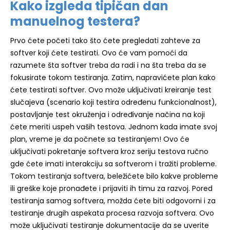
Kako izgleda tipičan dan
manuelnog testera?
Prvo ćete početi tako što ćete pregledati zahteve za
softver koji ćete testirati. Ovo će vam pomoći da
razumete šta softver treba da radi i na šta treba da se
fokusirate tokom testiranja. Zatim, napravićete plan kako
ćete testirati softver. Ovo može uključivati kreiranje test
slučajeva (scenario koji testira određenu funkcionalnost),
postavljanje test okruženja i određivanje načina na koji
ćete meriti uspeh vaših testova. Jednom kada imate svoj
plan, vreme je da počnete sa testiranjem! Ovo će
uključivati ​​pokretanje softvera kroz seriju testova ručno
gde ćete imati interakciju sa softverom i tražiti probleme.
Tokom testiranja softvera, beležićete bilo kakve probleme
ili greške koje pronađete i prijaviti ih timu za razvoj. Pored
testiranja samog softvera, možda ćete biti odgovorni i za
testiranje drugih aspekata procesa razvoja softvera. Ovo
može uključivati testiranje dokumentacije da se uverite