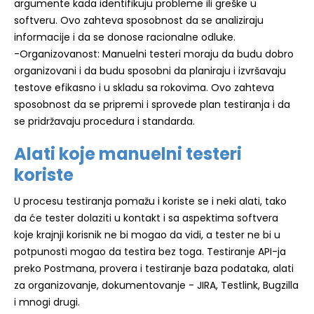
argumente kada identifikuju probleme ili greške u
softveru. Ovo zahteva sposobnost da se analiziraju
informacije i da se donose racionalne odluke.
-Organizovanost: Manuelni testeri moraju da budu dobro
organizovani i da budu sposobni da planiraju i izvršavaju
testove efikasno i u skladu sa rokovima. Ovo zahteva
sposobnost da se pripremi i sprovede plan testiranja i da
se pridržavaju procedura i standarda.
Alati koje manuelni testeri
koriste
U procesu testiranja pomažu i koriste se i neki alati, tako
da će tester dolaziti u kontakt i sa aspektima softvera
koje krajnji korisnik ne bi mogao da vidi, a tester ne bi u
potpunosti mogao da testira bez toga. Testiranje API-ja
preko Postmana, provera i testiranje baza podataka, alati
za organizovanje, dokumentovanje - JIRA, Testlink, Bugzilla
i mnogi drugi.