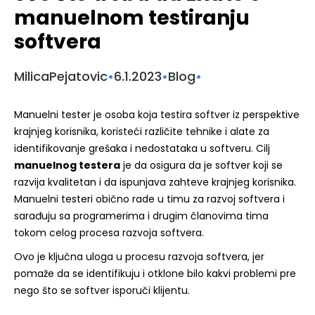
manuelnom testiranju
softvera
Milica
Pejatovic
•
6.1.2023
•
Blog
•
Manuelni tester je osoba koja testira softver iz perspektive
krajnjeg korisnika, koristeći različite tehnike i alate za
identifikovanje grešaka i nedostataka u softveru. Cilj
manuelnog testera
je da osigura da je softver koji se
razvija kvalitetan i da ispunjava zahteve krajnjeg korisnika.
Manuelni testeri obično rade u timu za razvoj softvera i
sarađuju sa programerima i drugim članovima tima
tokom celog procesa razvoja softvera.
Ovo je ključna uloga u procesu razvoja softvera, jer
pomaže da se identifikuju i otklone bilo kakvi problemi pre
nego što se softver isporuči klijentu.