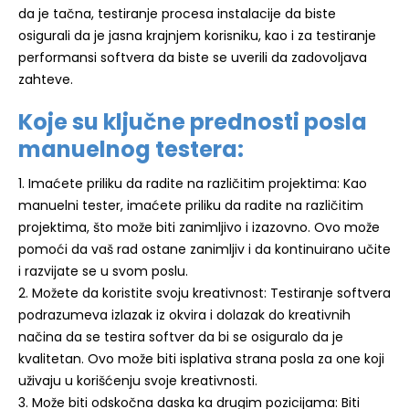
da je tačna, testiranje procesa instalacije da biste
osigurali da je jasna krajnjem korisniku, kao i za testiranje
performansi softvera da biste se uverili da zadovoljava
zahteve.
Koje su ključne prednosti posla
manuelnog testera:
1. Imaćete priliku da radite na različitim projektima: Kao
manuelni tester, imaćete priliku da radite na različitim
projektima, što može biti zanimljivo i izazovno. Ovo može
pomoći da vaš rad ostane zanimljiv i da kontinuirano učite
i razvijate se u svom poslu.
2. Možete da koristite svoju kreativnost: Testiranje softvera
podrazumeva izlazak iz okvira i dolazak do kreativnih
načina da se testira softver da bi se osiguralo da je
kvalitetan. Ovo može biti isplativa strana posla za one koji
uživaju u korišćenju svoje kreativnosti.
3. Može biti odskočna daska ka drugim pozicijama: Biti