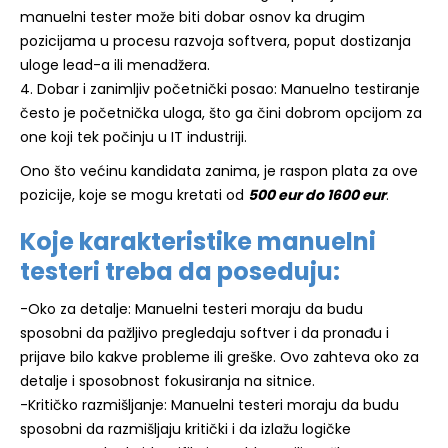
manuelni tester može biti dobar osnov ka drugim
pozicijama u procesu razvoja softvera, poput dostizanja
uloge lead-a ili menadžera.
4. Dobar i zanimljiv početnički posao: Manuelno testiranje
često je početnička uloga, što ga čini dobrom opcijom za
one koji tek počinju u IT industriji.
Ono što većinu kandidata zanima, je raspon plata za ove
pozicije, koje se mogu kretati od
500 eur do 1600 eur
.
Koje karakteristike manuelni
testeri treba da poseduju:
-Oko za detalje: Manuelni testeri moraju da budu
sposobni da pažljivo pregledaju softver i da pronađu i
prijave bilo kakve probleme ili greške. Ovo zahteva oko za
detalje i sposobnost fokusiranja na sitnice.
-Kritičko razmišljanje: Manuelni testeri moraju da budu
sposobni da razmišljaju kritički i da izlažu logičke